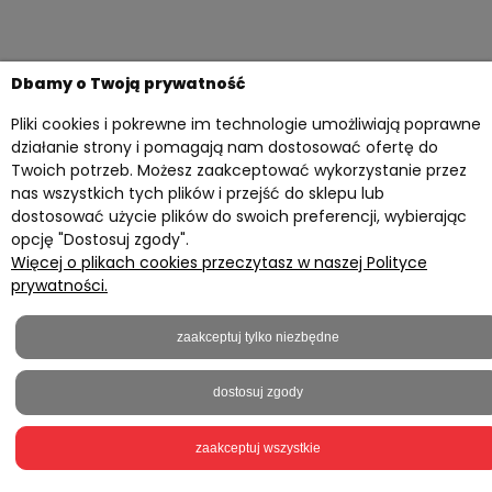
Dbamy o Twoją prywatność
Pliki cookies i pokrewne im technologie umożliwiają poprawne
Twoje konto
działanie strony i pomagają nam dostosować ofertę do
Twoich potrzeb. Możesz zaakceptować wykorzystanie przez
Przydatne materiały
nas wszystkich tych plików i przejść do sklepu lub
Informacje
dostosować użycie plików do swoich preferencji, wybierając
opcję "Dostosuj zgody".
Kontakt z nami
Więcej o plikach cookies przeczytasz w naszej Polityce
prywatności.
2023 © everprint.pl - Wszelkie prawa zastrzeżone
Sklep internetowy Shoper.pl
zaakceptuj tylko niezbędne
Realizacja
Onisoft
dostosuj zgody
pokaż pełną wersję strony
zaakceptuj wszystkie
5,0