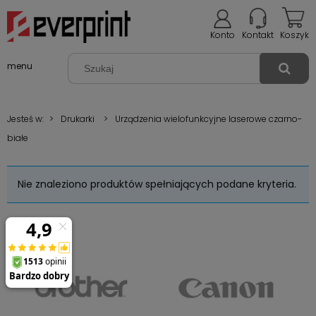
Konto
Kontakt
Koszyk
menu
Jesteś w:
>
Drukarki
>
Urządzenia wielofunkcyjne laserowe czarno-
białe
Nie znaleziono produktów spełniających podane kryteria.