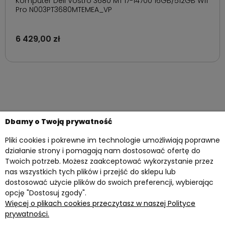
Komputer Dell Vostro 3680 MT i7-14700 16GB/512GB W11
Pro N003PT3680MTEMEA_VP
6 429,00 zł
Dbamy o Twoją prywatność
Pliki cookies i pokrewne im technologie umożliwiają poprawne
działanie strony i pomagają nam dostosować ofertę do
Twoich potrzeb. Możesz zaakceptować wykorzystanie przez
nas wszystkich tych plików i przejść do sklepu lub
dostosować użycie plików do swoich preferencji, wybierając
opcję "Dostosuj zgody".
Więcej o plikach cookies przeczytasz w naszej Polityce
Twoje konto
prywatności.