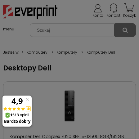
Konto
Kontakt
Koszyk
menu
Jesteś w:
>
Komputery
>
Komputery
>
Komputery Dell
Desktopy Dell
Komputer Dell Optiplex 7020 SFF i5-12500 8GB/512GB