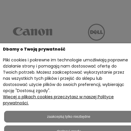
Dbamy o Twoją prywatność
Pliki cookies i pokrewne im technologie umożliwiają poprawne
działanie strony i pomagają nam dostosować ofertę do
Twoich potrzeb. Możesz zaakceptować wykorzystanie przez
Twoje konto
nas wszystkich tych plików i przejść do sklepu lub
dostosować użycie plików do swoich preferencji, wybierając
Przydatne materiały
opcję "Dostosuj zgody".
Więcej o plikach cookies przeczytasz w naszej Polityce
Informacje
prywatności.
Kontakt z nami
zaakceptuj tylko niezbędne
2023 © everprint.pl - Wszelkie prawa zastrzeżone