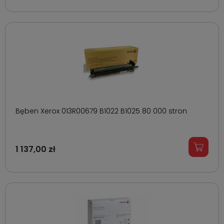
Bęben Xerox 013R00679 B1022 B1025 80 000 stron
1 137,00 zł