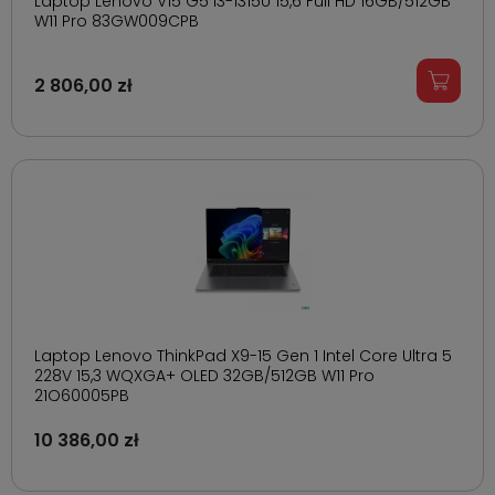
Laptop Lenovo V15 G5 i3-1315U 15,6 Full HD 16GB/512GB
W11 Pro 83GW009CPB
2 806,00 zł
Laptop Lenovo ThinkPad X9-15 Gen 1 Intel Core Ultra 5
228V 15,3 WQXGA+ OLED 32GB/512GB W11 Pro
21Q60005PB
10 386,00 zł