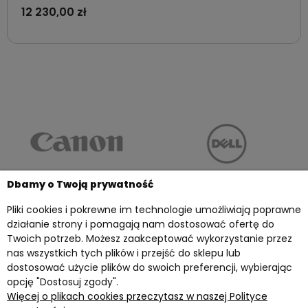
12 230,00 zł
Dbamy o Twoją prywatność
Pliki cookies i pokrewne im technologie umożliwiają poprawne
działanie strony i pomagają nam dostosować ofertę do
Twoich potrzeb. Możesz zaakceptować wykorzystanie przez
Twoje konto
nas wszystkich tych plików i przejść do sklepu lub
dostosować użycie plików do swoich preferencji, wybierając
Przydatne materiały
opcję "Dostosuj zgody".
Więcej o plikach cookies przeczytasz w naszej Polityce
Informacje