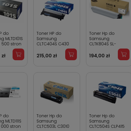
P do
Toner HP do
Toner Hp do
g MLTD101S
Samsung
Samsung
1 500 stron
CLTC404S C430
CLTK804S SL-
Cyan 1 000 stron
X3280NR Black 20
000 stron
 zł
215,00 zł
194,00 zł
P do
Toner Hp do
Toner Hp do
g MLTD111S
Samsung
Samsung
 000 stron
CLTC503L C3010
CLTC504S CLP415