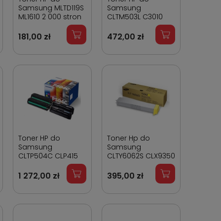
Samsung MLTD119S
Samsung
ML1610 2 000 stron
CLTM503L C3010
Magenta 5 000
stron
181,00 zł
472,00 zł
Toner HP do
Toner Hp do
Samsung
Samsung
CLTP504C CLP415
CLTY6062S CLX9350
Zestaw CMYK
Yellow 20 000 stron
1 272,00 zł
395,00 zł