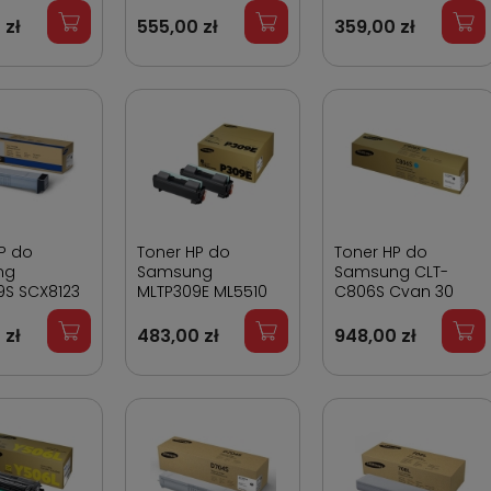
Cyan 5000 stron
Cyan 1 800 stron
 zł
555,00 zł
359,00 zł
P do
Toner HP do
Toner HP do
ng
Samsung
Samsung CLT-
9S SCX8123
MLTP309E ML5510
C806S Cyan 30
stron
80 000 stron
000 stron
 zł
483,00 zł
948,00 zł