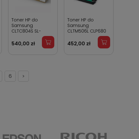
Toner HP do
Toner HP do
Samsung
Samsung
CLTC804S SL-
CLTM506L CLP680
X3280NR Cyan 15
Magenta 3 500
000 stron
stron
540,00 zł
452,00 zł
6
>