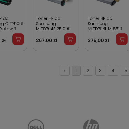
P do
Toner HP do
Toner HP do
g CLTY506L
Samsung
Samsung
Yellow 3
MLTD704S 25 000
MLTD708L ML5510
on
stron
35 000 stron
 zł
267,00 zł
375,00 zł
<
1
2
3
4
5