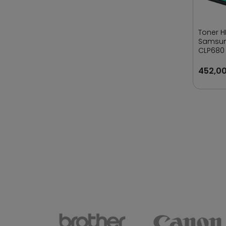
Toner H
Samsun
CLP680 
500 str
452,00