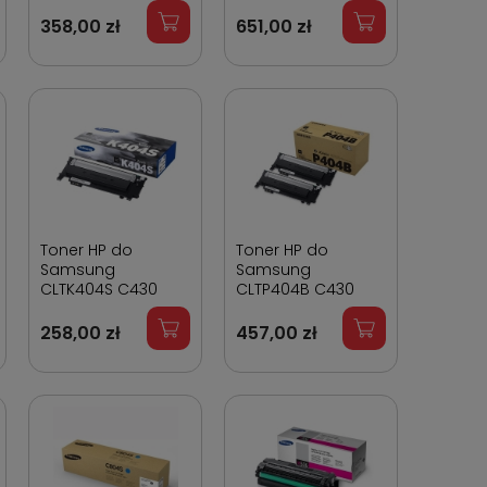
Black 2 500 stron
X422 20 000 stron
358,00 zł
651,00 zł
Toner HP do
Toner HP do
Samsung
Samsung
CLTK404S C430
CLTP404B C430
Black 1 500 stron
Black Dwupak 2 x 1
500 stron
258,00 zł
457,00 zł