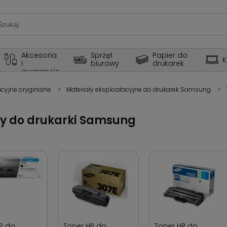
Akcesoria 
Sprzęt 
Papier do 
K
i 
biurowy
drukarek
gwarancje
acyjne oryginalne
>
Materiały eksploatacyjne do drukarek Samsung
>
y do drukarki Samsung
P do
Toner HP do
Toner HP do