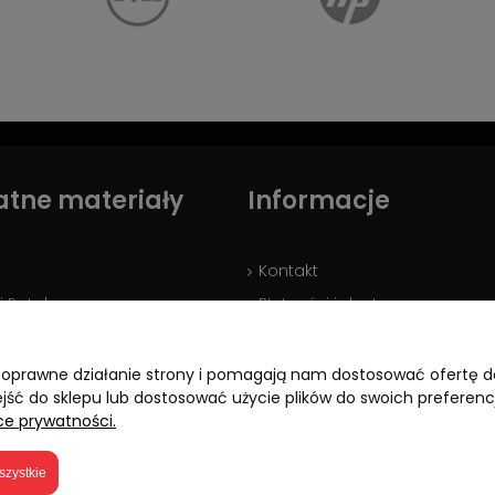
atne materiały
Informacje
Kontakt
i Ratalne
Płatności i dostawy
je o leasingu - LEASELINK
Regulamin zakupów
Polityka prywatności
ją poprawne działanie strony i pomagają nam dostosować ofertę
ejść do sklepu lub dostosować użycie plików do swoich preferencj
ce prywatności.
szystkie