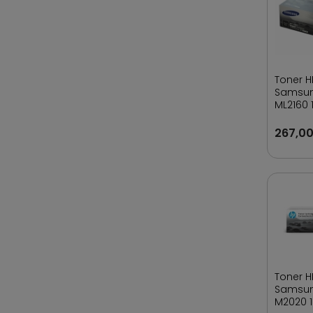
Toner H
Samsun
ML2160 
267,00
Toner H
Samsun
M2020 1