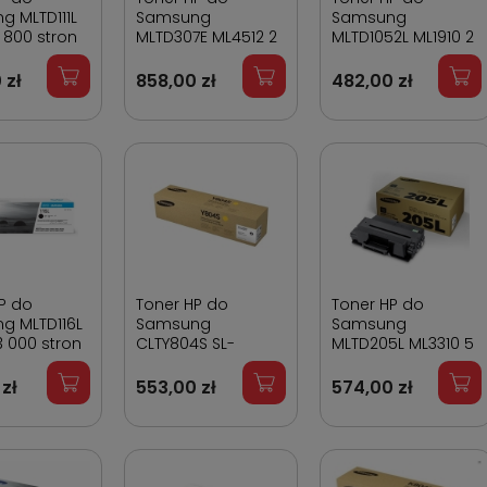
g MLTD111L
Samsung
Samsung
 800 stron
MLTD307E ML4512 2
MLTD1052L ML1910 2
0 000 stron
500 stron
 zł
858,00 zł
482,00 zł
P do
Toner HP do
Toner HP do
g MLTD116L
Samsung
Samsung
 000 stron
CLTY804S SL-
MLTD205L ML3310 5
X3280N Yellow 15
000 stron
000 stron
 zł
553,00 zł
574,00 zł