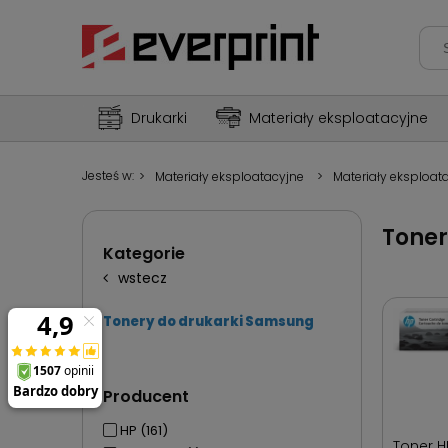
Drukarki
Materiały eksploatacyjne
Jesteś w:
>
Materiały eksploatacyjne
>
Materiały eksploat
Toner
Kategorie
wstecz
Tonery do drukarki Samsung
Producent
HP
(161)
Toner H