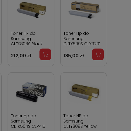
Toner HP do
Toner Hp do
Samsung
Samsung
CLTK808S Black
CLTK809S CLX9201
X4220 23 000 stron
Black 20 000 stron
212,00 zł
185,00 zł
Toner Hp do
Toner HP do
Samsung
Samsung
CLTK504S CLP415
CLTY808S Yellow