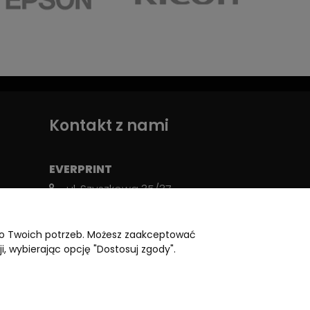
Kontakt z nami
EVERPRINT
ul. Szyszkowa 35/37,
02-285 Warszawa
WDC Budynek A, Brama 21
 do Twoich potrzeb. Możesz zaakceptować
biuro@everprint.pl
i, wybierając opcję "Dostosuj zgody".
+48 22 125 50 00