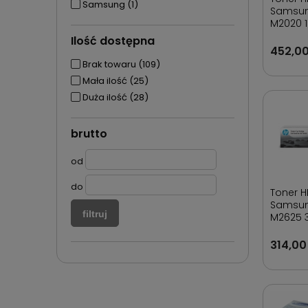
Samsung
(1)
Samsun
M2020 1
Ilość dostępna
452,00
Brak towaru
(109)
Mała ilość
(25)
Duża ilość
(28)
brutto
od
do
Toner H
Samsun
filtruj
M2625 3
314,00