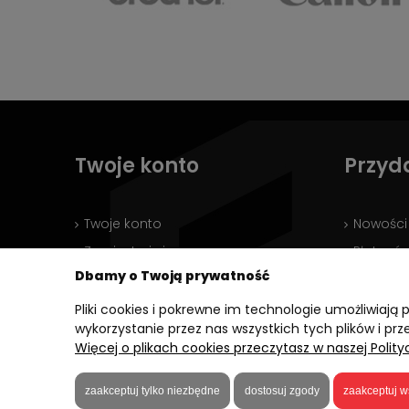
Twoje konto
Przyd
Twoje konto
Nowości
Zarejestruj się
Płatnośc
Dbamy o Twoją prywatność
Zaloguj się
Informac
Wyloguj się
Pliki cookies i pokrewne im technologie umożliwia
wykorzystanie przez nas wszystkich tych plików i prz
Twoje zamówienia
Więcej o plikach cookies przeczytasz w naszej Polity
Ustawienia konta
zaakceptuj tylko niezbędne
dostosuj zgody
zaakceptuj w
5,0