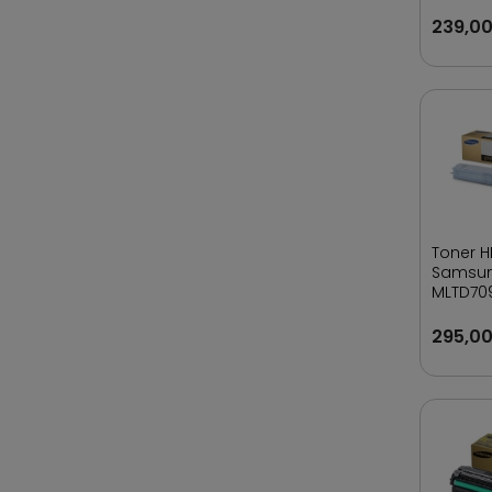
239,00
Toner H
Samsu
MLTD70
25 000 
295,00