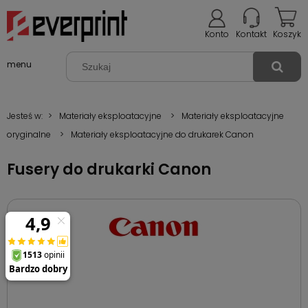
Konto
Kontakt
Koszyk
menu
Jesteś w:
>
Materiały eksploatacyjne
>
Materiały eksploatacyjne
oryginalne
>
Materiały eksploatacyjne do drukarek Canon
Fusery do drukarki Canon