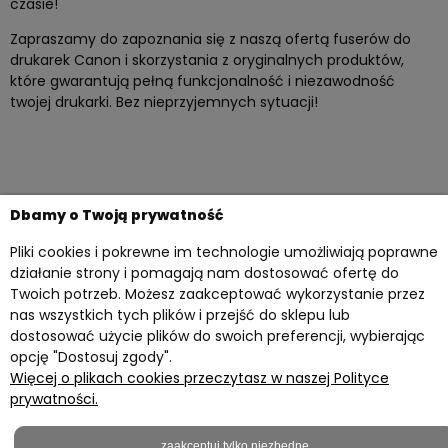
czasie!
Zapraszamy do zapoznania się z naszą ofertą fuserów do
drukarek Canon i skorzystania z oryginalnych produktów,
które gwarantują pełną funkcjonalność i niezawodność
twojej drukarki. Bez nieprzyjemnych sytuacji!
Dbamy o Twoją prywatność
Pliki cookies i pokrewne im technologie umożliwiają poprawne
działanie strony i pomagają nam dostosować ofertę do
Twoich potrzeb. Możesz zaakceptować wykorzystanie przez
nas wszystkich tych plików i przejść do sklepu lub
dostosować użycie plików do swoich preferencji, wybierając
opcję "Dostosuj zgody".
Więcej o plikach cookies przeczytasz w naszej Polityce
Twoje konto
prywatności.
Przydatne materiały
zaakceptuj tylko niezbędne