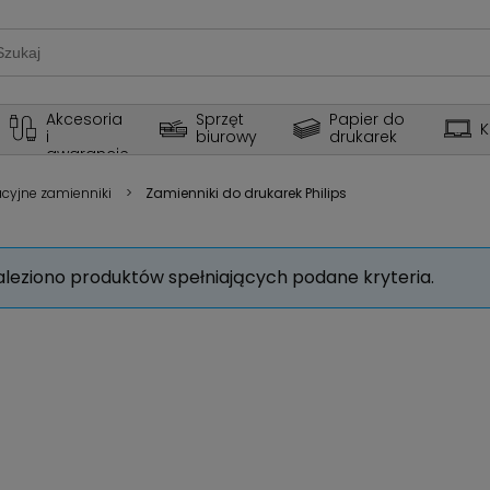
Akcesoria 
Sprzęt 
Papier do 
K
i 
biurowy
drukarek
gwarancje
acyjne zamienniki
>
Zamienniki do drukarek Philips
aleziono produktów spełniających podane kryteria.