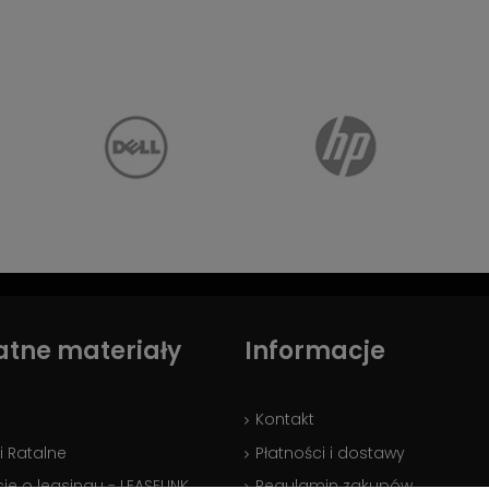
atne materiały
Informacje
Kontakt
i Ratalne
Płatności i dostawy
je o leasingu - LEASELINK
Regulamin zakupów