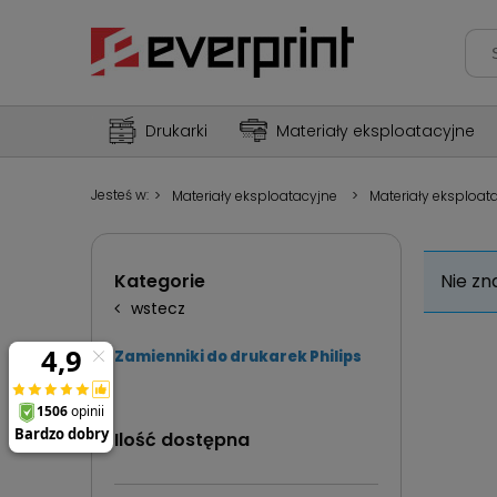
Drukarki
Materiały eksploatacyjne
Jesteś w:
>
Materiały eksploatacyjne
>
Materiały eksploat
Kategorie
Nie zn
wstecz
Zamienniki do drukarek Philips
Ilość dostępna