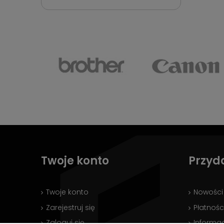
Twoje konto
Przyd
Twoje konto
Nowości
Zarejestruj się
Płatnośc
Zaloguj się
Informac