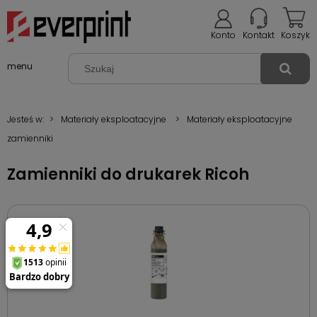
Konto
Kontakt
Koszyk
menu
Jesteś w:
>
Materiały eksploatacyjne
>
Materiały eksploatacyjne
zamienniki
Zamienniki do drukarek Ricoh