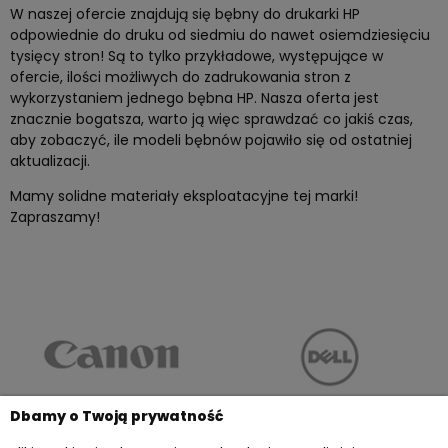
W naszej ofercie znajdują się bębny do drukarki HP
odpowiednie do druku od siedmiu do nawet osiemdziesięciu
tysięcy stron! Są to tylko przykładowe, występujące w
ofercie, ilości możliwych do zadrukowania stron z
wykorzystaniem jednego bębna HP. Nasza oferta jest
znacznie bogatsza, warto ją więc sprawdzać co jakiś czas,
aby zobaczyć, ile modeli bębnów pojawiło się od ostatniej
aktualizacji.
Mamy solidne materiały eksploatacyjne tej marki!
Zapraszamy!
Dbamy o Twoją prywatność