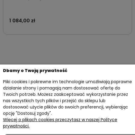
1 084,00 zł
Dbamy o Twoją prywatność
Pliki cookies i pokrewne im technologie umożliwiają poprawne
działanie strony i pomagają nam dostosować ofertę do
Twoich potrzeb. Możesz zaakceptować wykorzystanie przez
nas wszystkich tych plików i przejść do sklepu lub
dostosować użycie plików do swoich preferencji, wybierając
opcję "Dostosuj zgody".
Więcej o plikach cookies przeczytasz w naszej Polityce
Twoje konto
prywatności.