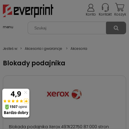
Konto
Kontakt
Koszyk
menu
Jesteś w:
>
Akcesoria i gwarancje
>
Akcesoria
Blokady podajnika
Blokada podajnika Xerox 497K22750 87 000 stron