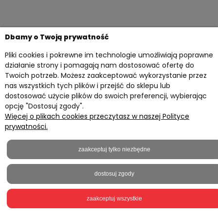
Dbamy o Twoją prywatność
Pliki cookies i pokrewne im technologie umożliwiają poprawne
Twoje konto
działanie strony i pomagają nam dostosować ofertę do
Twoich potrzeb. Możesz zaakceptować wykorzystanie przez
Przydatne materiały
nas wszystkich tych plików i przejść do sklepu lub
Informacje
dostosować użycie plików do swoich preferencji, wybierając
opcję "Dostosuj zgody".
Kontakt z nami
Więcej o plikach cookies przeczytasz w naszej Polityce
prywatności.
2023 © everprint.pl - Wszelkie prawa zastrzeżone
Sklep internetowy Shoper.pl
zaakceptuj tylko niezbędne
Realizacja
Onisoft
dostosuj zgody
pokaż pełną wersję strony
zaakceptuj wszystkie
5,0