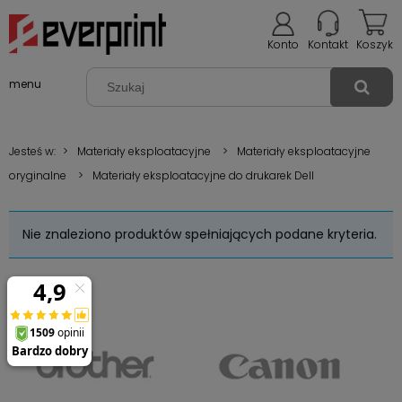
Konto
Kontakt
Koszyk
menu
Jesteś w:
>
Materiały eksploatacyjne
>
Materiały eksploatacyjne
oryginalne
>
Materiały eksploatacyjne do drukarek Dell
Nie znaleziono produktów spełniających podane kryteria.