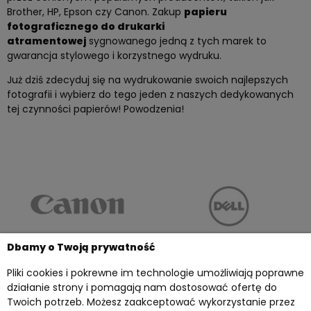
Brother, HP, Epson czy Canon. Zakup
papieru
fotograficznego do drukarki
atramentowej
sygnowanego jedną z tych marek to
gwarancja stylowego i korzystnego wydruku.
Już dziś zdecyduj się na wydrukowanie swoich najlepszych
fotografii i wybierz do tego jeden z naszych dedykowanych
tej czynności papierów! Powodzenia!
Dbamy o Twoją prywatność
Pliki cookies i pokrewne im technologie umożliwiają poprawne
działanie strony i pomagają nam dostosować ofertę do
Twoich potrzeb. Możesz zaakceptować wykorzystanie przez