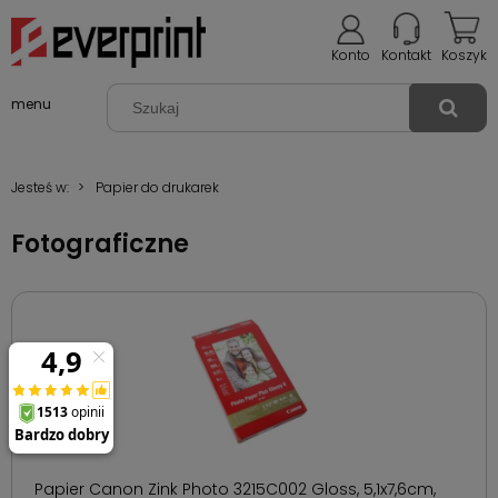
Konto
Kontakt
Koszyk
menu
Jesteś w:
>
Papier do drukarek
Fotograficzne
Papier Canon Zink Photo 3215C002 Gloss, 5,1x7,6cm,