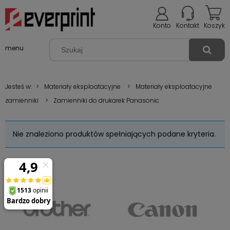
Konto
Kontakt
Koszyk
menu
Jesteś w:
>
Materiały eksploatacyjne
>
Materiały eksploatacyjne
zamienniki
>
Zamienniki do drukarek Panasonic
Nie znaleziono produktów spełniających podane kryteria.