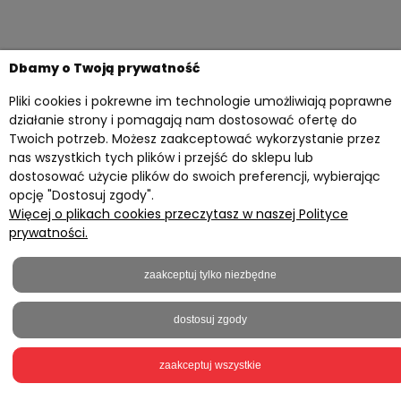
Dbamy o Twoją prywatność
Pliki cookies i pokrewne im technologie umożliwiają poprawne
Twoje konto
działanie strony i pomagają nam dostosować ofertę do
Twoich potrzeb. Możesz zaakceptować wykorzystanie przez
Przydatne materiały
nas wszystkich tych plików i przejść do sklepu lub
Informacje
dostosować użycie plików do swoich preferencji, wybierając
opcję "Dostosuj zgody".
Kontakt z nami
Więcej o plikach cookies przeczytasz w naszej Polityce
prywatności.
2023 © everprint.pl - Wszelkie prawa zastrzeżone
Sklep internetowy Shoper.pl
zaakceptuj tylko niezbędne
Realizacja
Onisoft
dostosuj zgody
pokaż pełną wersję strony
zaakceptuj wszystkie
5,0