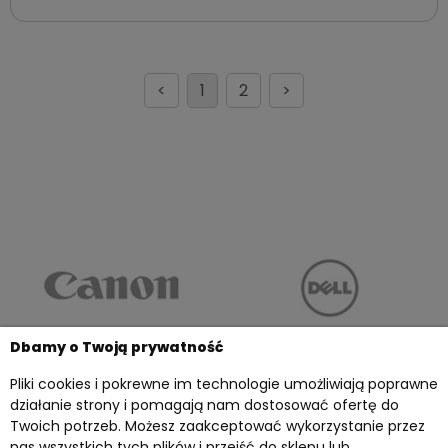
<
1
2
>
Dbamy o Twoją prywatność
Pliki cookies i pokrewne im technologie umożliwiają poprawne
działanie strony i pomagają nam dostosować ofertę do
Twoich potrzeb. Możesz zaakceptować wykorzystanie przez
Twoje konto
nas wszystkich tych plików i przejść do sklepu lub