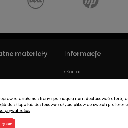
atne materiały
Informacje
Kontakt
i Ratalne
Płatności i dostawy
je o leasingu - LEASELINK
Regulamin zakupów
Polityka prywatności
ją poprawne działanie strony i pomagają nam dostosować ofertę
ejść do sklepu lub dostosować użycie plików do swoich preferencj
ce prywatności.
szystkie