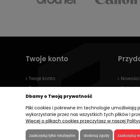
Twoje konto
Przyd
Twoje konto
Nowości
Zarejestruj się
Płatnośc
Dbamy o Twoją prywatność
Zaloguj się
Informac
Wyloguj się
Pliki cookies i pokrewne im technologie umożliwia
wykorzystanie przez nas wszystkich tych plików i prz
Twoje zamówienia
Więcej o plikach cookies przeczytasz w naszej Polity
Ustawienia konta
zaakceptuj tylko niezbędne
dostosuj zgody
zaakceptuj w
5,0