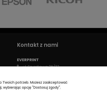
Kontakt z nami
EVERPRINT
ul. Szyszkowa 35/37,
02-285 Warszawa
WDC Budynek A, Brama 21
 do Twoich potrzeb. Możesz zaakceptować
biuro@everprint.pl
i, wybierając opcję "Dostosuj zgody".
+48 22 125 50 00