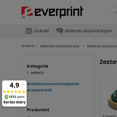
Drukarki
Materiały eksploatacyjne
Jesteś w:
>
Materiały eksploatacyjne
>
Materiały eksploat
Zesta
Kategorie
wstecz
Zestawy konserwacyjne do
drukarki OCE
Producent
Kaseta