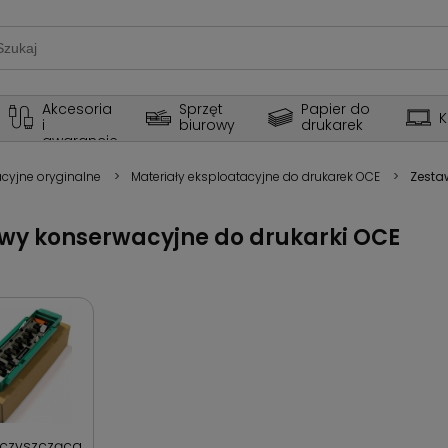
Akcesoria 
Sprzęt 
Papier do 
K
i 
biurowy
drukarek
gwarancje
acyjne oryginalne
>
Materiały eksploatacyjne do drukarek OCE
>
Zesta
wy konserwacyjne do drukarki OCE
 czyszcząca