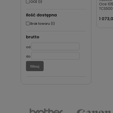
OCE
(1)
Oce 10
TCS500
Ilość dostępna
1 073,0
Brak towaru
(1)
brutto
od
do
filtruj