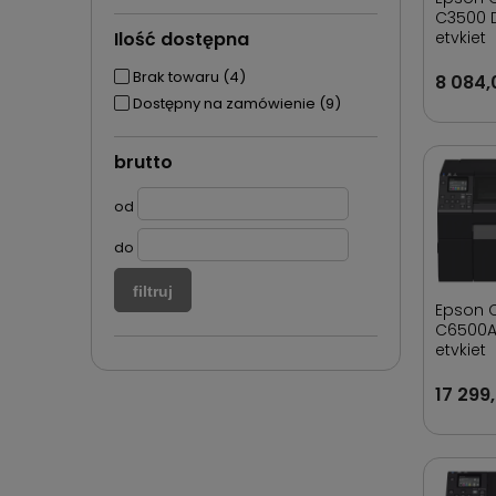
C3500 
Ilość dostępna
etykiet
Brak towaru
(4)
8 084,
Dostępny na zamówienie
(9)
brutto
od
do
filtruj
Epson 
C6500A
etykiet
17 299,