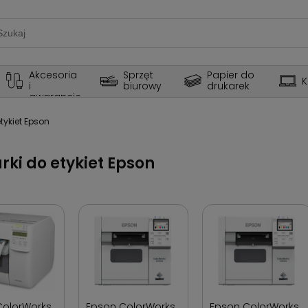
Akcesoria 
Sprzęt 
Papier do 
K
i 
biurowy
drukarek
gwarancje
etykiet Epson
rki do etykiet Epson
ColorWorks
Epson ColorWorks
Epson ColorWorks