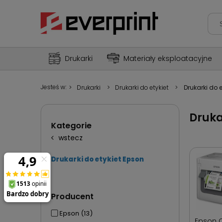
Drukarki
Materiały eksploatacyjne
Jesteś w:
>
Drukarki
>
Drukarki do etykiet
>
Drukarki do 
Druka
Kategorie
wstecz
Drukarki do etykiet Epson
Producent
Epson
(13)
Epson 