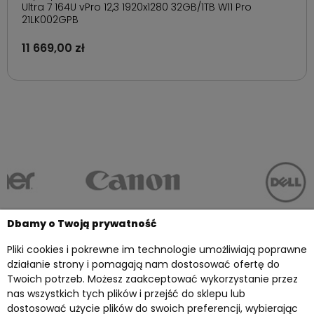
Ultra 7 164U vPro 12,3 1920x1280 32GB/1TB W11 Pro
21LK002GPB
11 669,00 zł
Dbamy o Twoją prywatność
Pliki cookies i pokrewne im technologie umożliwiają poprawne
działanie strony i pomagają nam dostosować ofertę do
Twoich potrzeb. Możesz zaakceptować wykorzystanie przez
Twoje konto
nas wszystkich tych plików i przejść do sklepu lub
dostosować użycie plików do swoich preferencji, wybierając