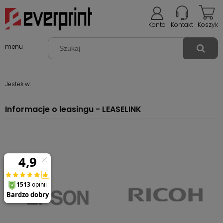
Konto
Kontakt
Koszyk
menu
Jesteś w:
Informacje o leasingu - LEASELINK