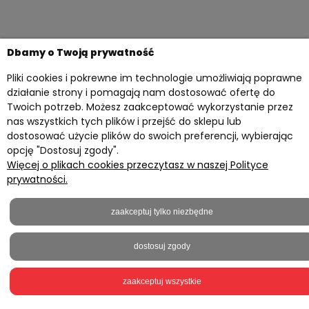
Dbamy o Twoją prywatność
Twoje konto
Pliki cookies i pokrewne im technologie umożliwiają poprawne
działanie strony i pomagają nam dostosować ofertę do
Przydatne materiały
Twoich potrzeb. Możesz zaakceptować wykorzystanie przez
Informacje
nas wszystkich tych plików i przejść do sklepu lub
dostosować użycie plików do swoich preferencji, wybierając
Kontakt z nami
opcję "Dostosuj zgody".
Więcej o plikach cookies przeczytasz w naszej Polityce
prywatności.
2023 © everprint.pl - Wszelkie prawa zastrzeżone
Sklep internetowy Shoper.pl
zaakceptuj tylko niezbędne
Realizacja
Onisoft
pokaż pełną wersję strony
dostosuj zgody
zaakceptuj wszystkie
5,0