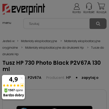
Konto
Kontakt
Koszyk
menu
Jesteś w:
>
Materiały eksploatacyjne
>
Materiały eksploatacyjne
oryginalne
>
Materiały eksploatacyjne do drukarek Hp
>
Tusze do
drukarki Hp
Tusz HP 730 Photo Black P2V67A 130
ml
HP
Kod produktu:
P2V67A
Producent:
zapytaj o
produkt